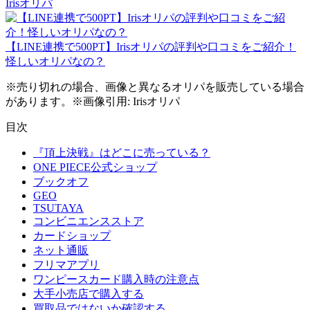
Irisオリパ
【LINE連携で500PT】Irisオリパの評判や口コミをご紹介！
怪しいオリパなの？
※売り切れの場合、画像と異なるオリパを販売している場合
があります。※画像引用: Irisオリパ
目次
『頂上決戦』はどこに売っている？
ONE PIECE公式ショップ
ブックオフ
GEO
TSUTAYA
コンビニエンスストア
カードショップ
ネット通販
フリマアプリ
ワンピースカード購入時の注意点
大手小売店で購入する
買取品ではないか確認する