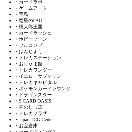
・カードラボ
・ゲームアーク
・宝島
・竜星のPAO
・桃太郎王国
・カードラッシュ
・ホビーゾーン
・フルコンプ
・はんじょう
・トレカステーション
・おじゃま館
・トレカワンダー
・イエローサブマリン
・トレカキャピタル
・ポケモンカードラウンジ
・ドラゴンスター
・S CARD OASIS
・竜のしっぽ
・トレカプラザ
・Japan TCG Center
・お宝倉庫
・カードウィングス