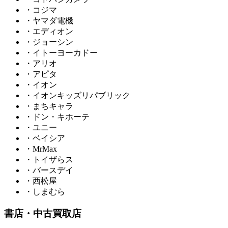
・コジマ
・ヤマダ電機
・エディオン
・ジョーシン
・イトーヨーカドー
・アリオ
・アピタ
・イオン
・イオンキッズリパブリック
・まちキャラ
・ドン・キホーテ
・ユニー
・ベイシア
・MrMax
・トイザらス
・バースデイ
・西松屋
・しまむら
書店・中古買取店