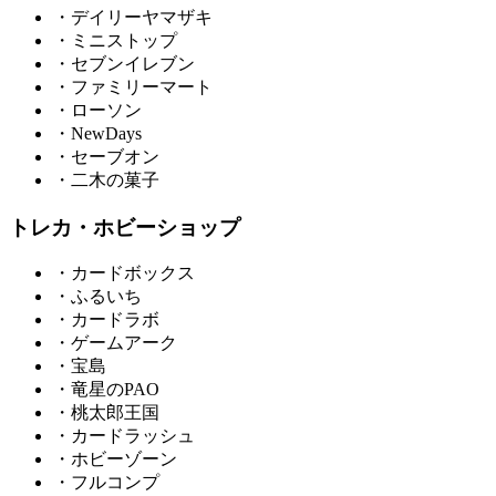
・デイリーヤマザキ
・ミニストップ
・セブンイレブン
・ファミリーマート
・ローソン
・NewDays
・セーブオン
・二木の菓子
トレカ・ホビーショップ
・カードボックス
・ふるいち
・カードラボ
・ゲームアーク
・宝島
・竜星のPAO
・桃太郎王国
・カードラッシュ
・ホビーゾーン
・フルコンプ