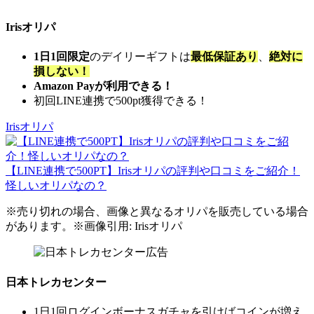
Irisオリパ
1日1回限定
のデイリーギフトは
最低保証あり
、
絶対に
損しない！
Amazon Payが利用できる！
初回LINE連携で500pt獲得できる！
Irisオリパ
【LINE連携で500PT】Irisオリパの評判や口コミをご紹介！
怪しいオリパなの？
※売り切れの場合、画像と異なるオリパを販売している場合
があります。※画像引用: Irisオリパ
日本トレカセンター
1日1回ログインボーナスガチャを引けばコインが増え