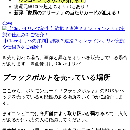
『
ワンコインでオリパが引ける！
』
総還元率100%超えのオリパもあり！
新弾「熱風のアリーナ」の当たりカードが狙える！
clove
【Cloveオリパの評判】詐欺？違法？オンラインオリパ実態
や仕組みをご紹介！
※売り切れの場合、画像と異なるオリパを販売している場合
があります。※画像引用: Cloveオリパ
ブラックボルト
を売っている場所
ここから、ポケモンカード『
ブラックボルト
』のBOXやパ
ックを売っている可能性のある場所をいくつかご紹介しま
す。
まずコンビニでは
各店舗により取り扱いが異なる
ので、入荷
があるかはお店の人に確認してください。