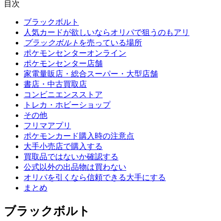
目次
ブラックボルト
人気カードが欲しいならオリパで狙うのもアリ
ブラックボルト
を売っている場所
ポケモンセンターオンライン
ポケモンセンター店舗
家電量販店・総合スーパー・大型店舗
書店・中古買取店
コンビニエンスストア
トレカ・ホビーショップ
その他
フリマアプリ
ポケモンカード購入時の注意点
大手小売店で購入する
買取品ではないか確認する
公式以外の出品物は買わない
オリパを引くなら信頼できる大手にする
まとめ
ブラックボルト