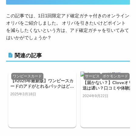
この記事では、1日1回限定アド確定ガチャ付きのオンライン
オリパをご紹介しました。 オリパを引きたいけどポイント
を減らしたくないという方は、アド確定ガチャを引いてみて
はいかがでしょうか？
関連の記事
ワンピースカード
サービス
ポケモンカード
【#2025年最新版】ワンピースカ
【届かない？】Cloveオリ
ードのアドがとれるパックはど
送は遅い？口コミや体験談
れ？おすすめを紹介！
介！
2025年3月18日
2024年9月22日