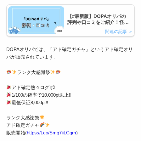
【#最新版】DOPAオリパの
評判や口コミをご紹介！怪し
いオリパ？実態とは？！
DOPAオリパでは、「アド確定ガチャ」というアド確定オリ
パが販売されています。
ランク大感謝祭
アド確定熱々ログボ!!
1/100の確率で10,000pt以上!!
最低保証8,000pt!!
ランク大感謝祭
アド確定ガチャ
販売開始(
https://t.co/Smg7iiLCqm
)