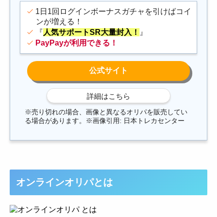
1日1回ログインボーナスガチャを引けばコイ
ンが増える！
『
人気サポートSR大量封入！
』
PayPayが利用できる！
※売り切れの場合、画像と異なるオリパを販売してい
る場合があります。※画像引用: 日本トレカセンター
オンラインオリパとは