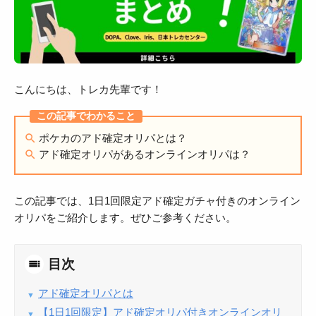
こんにちは、トレカ先輩です！
ポケカのアド確定オリパとは？
アド確定オリパがあるオンラインオリパは？
この記事では、1日1回限定アド確定ガチャ付きのオンライン
オリパをご紹介します。ぜひご参考ください。
目次
アド確定オリパとは
【1日1回限定】アド確定オリパ付きオンラインオリ