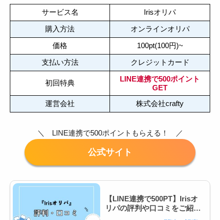
サービス名
Irisオリパ
購入方法
オンラインオリパ
価格
100pt(100円)~
支払い方法
クレジットカード
LINE連携で500ポイント
初回特典
GET
運営会社
株式会社crafty
＼ LINE連携で500ポイントもらえる！ ／
【LINE連携で500PT】Irisオ
リパの評判や口コミをご紹
介！怪しいオリパなの？