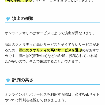
演出の種類
オンラインオリパはサービスによって演出が異なります。
演出のクオリティが高いサービスとそうでないサービスがあ
るため、
演出のクオリティの高いサービスを選ぶ
のがおすす
めです。演出はX(旧Twitter)などのSNSに投稿されている場
合が多いので、そこで確認することができます。
評判の高さ
オンラインオリパサービスを利用する際は、必ずWebサイト
やSNSで評判を確認しておきましょう。