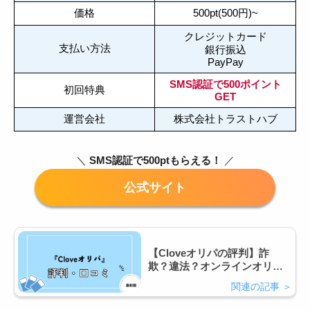
価格
500pt(500円)~
クレジットカード
支払い方法
銀行振込
PayPay
SMS認証で500ポイント
初回特典
GET
運営会社
株式会社トラストハブ
＼
SMS認証で500ptもらえる！
／
【Cloveオリパの評判】詐
欺？違法？オンラインオリパ
実態や仕組みをご紹介！