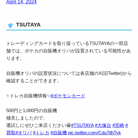
April 14, 2024
TSUTAYA
トレーディングカードを取り扱っているTSUTAYAの一部店
舗では、ポケカの自販機オリパが設置されている可能性があ
ります。
自販機オリパの設置状況については各店舗のX(旧Twitter)から
確認することができます。
✨トレカ自販機情報✨
#ポケモンカード
500円と1,000円の自販機
補充しましたので、
運試しにぜひご来店ください😁
#TSUTAYA
#大塚台
#宮崎
#
買取
#オリパ
#トレカ
#自販機
pic.twitter.com/Cdu7tlhTyk