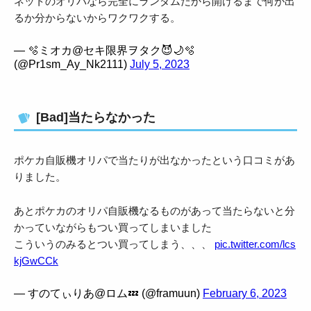
ネットのオリパなら完全にランダムだから開けるまで何が出
るか分からないからワクワクする。
— 🫧ミオカ@セキ限界ヲタク😈🌙🫧
(@Pr1sm_Ay_Nk2111)
July 5, 2023
[Bad]当たらなかった
ポケカ自販機オリパで当たりが出なかったという口コミがあ
りました。
あとポケカのオリパ自販機なるものがあって当たらないと分
かっていながらもつい買ってしまいました
こういうのみるとつい買ってしまう、、、
pic.twitter.com/lcs
kjGwCCk
— すのてぃりあ@ロム💤 (@framuun)
February 6, 2023