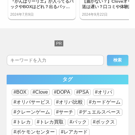
『がんばリーリエ』が入ってるパ
【届かない？】Cloveオリ
ックやBOXはどれ？出るパック
送は遅い？口コミや体験談
を知りたい！
介！
2024年7月9日
2024年9月22日
検索
タグ
BOX
Clove
DOPA
PSA
オリパ
オリパサービス
オリパ比較
カードゲーム
クレーンゲーム
サーチ
デュエルスペース
トレカ
トレカ買取
パック
ボックス
ポケモンセンター
レアカード