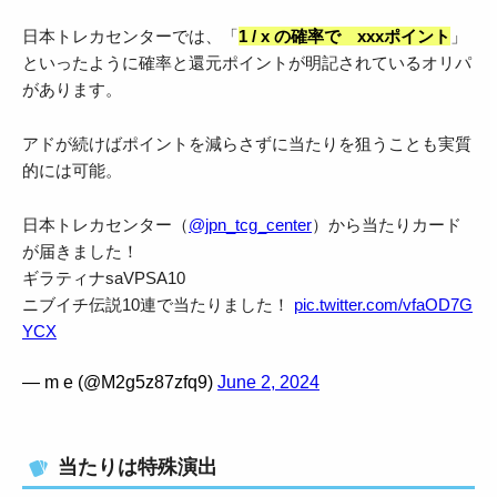
日本トレカセンターでは、「
1 / x の確率で xxxポイント
」
といったように確率と還元ポイントが明記されているオリパ
があります。
アドが続けばポイントを減らさずに当たりを狙うことも実質
的には可能。
日本トレカセンター（
@jpn_tcg_center
）から当たりカード
が届きました！
ギラティナsaVPSA10
ニブイチ伝説10連で当たりました！
pic.twitter.com/vfaOD7G
YCX
— m e (@M2g5z87zfq9)
June 2, 2024
当たりは特殊演出