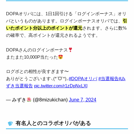
DOPAオリパには、1日1回引ける「ログインボーナス」オリ
パというものがあります。ログインボーナスオリパでは、
引
いたポイント分以上のポイントが還元
されます。さらに数%
の確率で、高ポイントが還元されるようです。
DOPAさんのログインボーナス
またまた10,000P当たった
ログボとの相性が良すぎます〜
ありがとうございます⸜(*´ᗜ`*)⸝
#DOPAオリパ
#当選報告
#み
ずき当選報告
pic.twitter.com/r1zDpNxLXl
— みずき
(@8mizukichan)
June 7, 2024
有名人とのコラボオリパがある