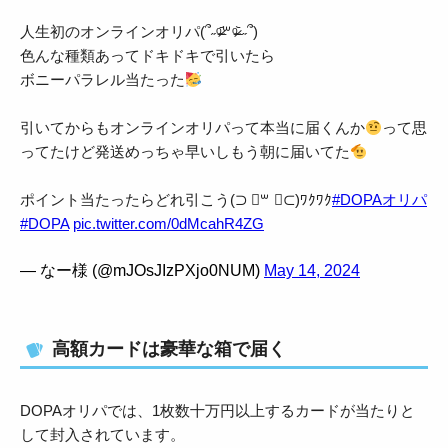
人生初のオンラインオリパ(՞˶ᵒ̴̶̷᷄꒳ᵒ̴̶̷᷅ ˶՞)
色んな種類あってドキドキで引いたら
ボニーパラレル当たった
引いてからもオンラインオリパって本当に届くんか
って思
ってたけど発送めっちゃ早いしもう朝に届いてた
ポイント当たったらどれ引こう(⊃ ॑꒳ ॑⊂)ﾜｸﾜｸ
#DOPAオリパ
#DOPA
pic.twitter.com/0dMcahR4ZG
— なー様 (@mJOsJIzPXjo0NUM)
May 14, 2024
高額カードは豪華な箱で届く
DOPAオリパでは、1枚数十万円以上するカードが当たりと
して封入されています。