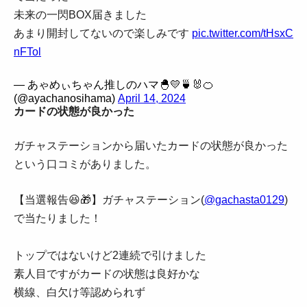
未来の一閃BOX届きました
あまり開封してないので楽しみです
pic.twitter.com/tHsxC
nFTol
— あゃめぃちゃん推しのハマ🐣💛🍵🐰🍊
(@ayachanosihama)
April 14, 2024
カードの状態が良かった
ガチャステーションから届いたカードの状態が良かった
という口コミがありました。
【当選報告😆🎁】ガチャステーション(
@gachasta0129
)
で当たりました！
トップではないけど2連続で引けました
素人目ですがカードの状態は良好かな
横線、白欠け等認められず