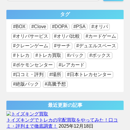
タグ
BOX
Clove
DOPA
PSA
オリパ
オリパサービス
オリパ比較
カードゲーム
クレーンゲーム
サーチ
デュエルスペース
トレカ
トレカ買取
パック
ボックス
ポケモンセンター
レアカード
口コミ・評判
場所
日本トレカセンター
絶版パック
高騰予想
最近更新の記事
トイズキングでトレカの宅配買取をやってみた！口コ
ミ・評判まで徹底調査！
2025年12月18日