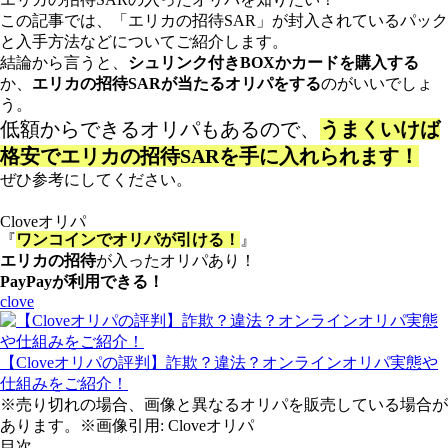
この記事では、「エリカの招待SAR」が封入されているパック
と入手方法などについてご紹介します。
結論から言うと、
シュリンク付きBOXかカードを購入する
か、
エリカの招待SARが当たるオリパをする
のがいいでしょ
う。
低額からできるオリパもあるので、
うまくいけば
格安でエリカの招待SAR
を手に入れられます！
ぜひ参考にしてください。
Cloveオリパ
『
ワンコインでオリパが引ける！
』
エリカの招待
が入ったオリパあり！
PayPayが利用できる！
clove
【Cloveオリパの評判】詐欺？違法？オンラインオリパ実態や
仕組みをご紹介！
※売り切れの場合、画像と異なるオリパを販売している場合が
あります。※画像引用: Cloveオリパ
目次