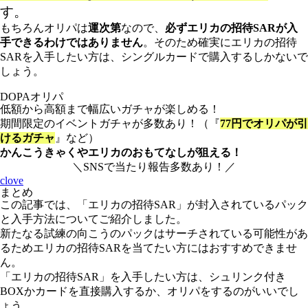
す。
もちろんオリパは
運次第
なので、
必ずエリカの招待SARが入
手できるわけではありません
。そのため確実にエリカの招待
SARを入手したい方は、シングルカードで購入するしかないで
しょう。
DOPAオリパ
低額から高額まで幅広いガチャが楽しめる！
期間限定のイベントガチャが多数あり！（『
77円でオリパが引
けるガチャ
』など）
かんこうきゃくやエリカのおもてなしが狙える！
＼SNSで当たり報告多数あり！／
clove
まとめ
この記事では、「エリカの招待SAR」が封入されているパック
と入手方法についてご紹介しました。
新たなる試練の向こうのパックはサーチされている可能性があ
るためエリカの招待SARを当てたい方にはおすすめできませ
ん。
「エリカの招待SAR」を入手したい方は、シュリンク付き
BOXかカードを直接購入するか、オリパをするのがいいでし
ょう。