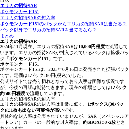
エリカの招待SAR
ポケモンカード151
エリカの招待SARの封入率
ポケモンカード151
のパックからエリカの招待SARは当たる？
パック以外でエリカの招待SARを当てるなら？
まとめ
エリカの招待SAR
2024年11月現在、エリカの招待SARは
10,000円程度
で流通して
います。エリカの招待SARが封入されているパックは拡張パッ
ク「
ポケモンカード151
」です。
ポケモンカード151
ポケモンカード151は、2023年6月16日に発売された拡張パック
です。定価は1パック180円(税込)でした。
公式サイトでは売り切れとなっており入手は困難な状況です
が、今後の再販は期待できます。現在の相場としては
1パック
約500円程度
で流通しています。
エリカの招待SARの封入率
エリカの招待SARの封入率は非常に低く、
1ボックス(30パッ
ク)に1枚も出ない可能性が高い
です。
具体的な封入率は公表されていませんが、SAR（スペシャルア
ートレア）カードの一般的な封入率は、
約6BOXに0~2枚
とさ
れています。