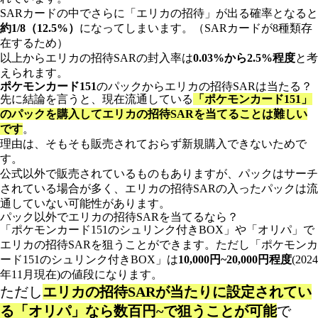
SARカードの中でさらに「エリカの招待」が出る確率となると
約1/8（12.5%）
になってしまいます。（SARカードが8種類存
在するため）
以上からエリカの招待SARの封入率は
0.03%から2.5%程度
と考
えられます。
ポケモンカード151
のパックからエリカの招待SARは当たる？
先に結論を言うと、現在流通している
「ポケモンカード151
」
のパックを購入して
エリカの招待SARを当てることは難しい
です
。
理由は、そもそも販売されておらず新規購入できないためで
す。
公式以外で販売されているものもありますが、パックはサーチ
されている場合が多く、エリカの招待SARの入ったパックは流
通していない可能性があります。
パック以外でエリカの招待SARを当てるなら？
「ポケモンカード151のシュリンク付きBOX」や「オリパ」で
エリカの招待SARを狙うことができます。ただし「ポケモンカ
ード151のシュリンク付きBOX」は
10,000円~20,000円程度
(2024
年11月現在)の値段になります。
ただし
エリカの招待SARが当たりに設定されてい
る「オリパ」なら数百円~で狙うことが可能
で