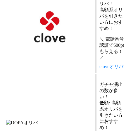
リパ！
高額系オリ
パを引きた
い方におす
すめ！
＼ 電話番号
認証で500pt
もらえる！
／
cloveオリパ
ガチャ演出
の数が多
い！
低額~高額
系オリパを
引きたい方
におすす
め！