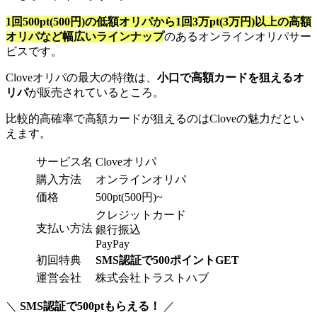
1回500pt(500円)の低額オリパから1回3万pt(3万円)以上の高額
オリパなど幅広いラインナップ
のあるオンラインオリパサー
ビスです。
Cloveオリパの最大の特徴は、
小口で高額カードを狙えるオ
リパ
が販売されているところ。
比較的高確率で高額カードが狙えるのはCloveの魅力だとい
えます。
サービス名
Cloveオリパ
購入方法
オンラインオリパ
価格
500pt(500円)~
クレジットカード
支払い方法
銀行振込
PayPay
初回特典
SMS認証で500ポイントGET
運営会社
株式会社トラストハブ
＼
SMS認証で500ptもらえる！
／