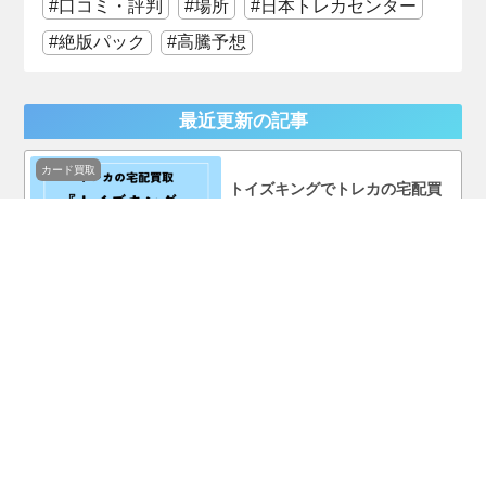
口コミ・評判
場所
日本トレカセンター
絶版パック
高騰予想
最近更新の記事
カード買取
トイズキングでトレカの宅配買
取をやってみた！口コミ・評判
まで徹底調査！
カード買取
ホビーコレクトでトレカの宅配
買取をやってみた！口コミ・評
判まで徹底調査！
ポケモンカード
ポケモンカード『MEGAドリー
ムex』を売ってる場所はどこ？
コンビニで買える？
カード買取
TUTAYAのトレカ買取は安い？
実際に売ってみて口コミ・評判