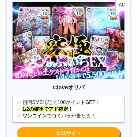
Cloveオリパ
初回SMS認証で100ポイントGET！
1/2の確率でアド確定
！
ワンコイン
でコミパラが当たる！