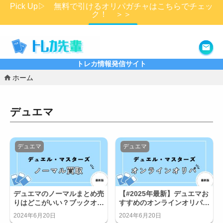
Pick Up▷ 無料で引けるオリパガチャはこちらでチェッ
ク！ ＞＞
詳細はこちら
トレカ情報発信サイト
ホーム
デュエマ
デュエマ
デュエマ
デュエマのノーマルまとめ売
【#2025年最新】デュエマお
りはどこがいい？ブックオフ
すすめのオンラインオリパ優
の買取価格とは？
良店2選！オリパ引くならど
2024年6月20日
2024年6月20日
れ？