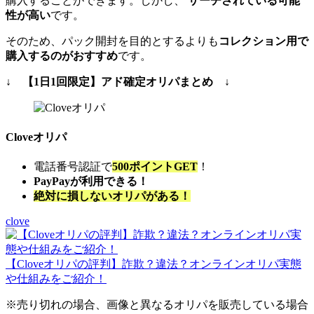
購入することができます。しかし、
サーチされている可能
性が高い
です。
そのため、パック開封を目的とするよりも
コレクション用で
購入するのがおすすめ
です。
↓ 【1日1回限定】アド確定オリパまとめ ↓
Cloveオリパ
電話番号認証で
500ポイントGET
！
PayPayが利用できる！
絶対に損しないオリパがある！
clove
【Cloveオリパの評判】詐欺？違法？オンラインオリパ実態
や仕組みをご紹介！
※売り切れの場合、画像と異なるオリパを販売している場合