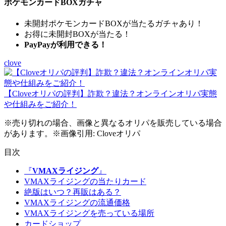
ポケモンカードBOXガチャ
未開封ポケモンカードBOXが当たるガチャあり！
お得に未開封BOXが当たる！
PayPayが利用できる！
clove
【Cloveオリパの評判】詐欺？違法？オンラインオリパ実態
や仕組みをご紹介！
※売り切れの場合、画像と異なるオリパを販売している場合
があります。※画像引用: Cloveオリパ
目次
『
VMAXライジング
』
VMAXライジングの当たりカード
絶版はいつ？再販はある？
VMAXライジングの流通価格
VMAXライジングを売っている場所
カードショップ