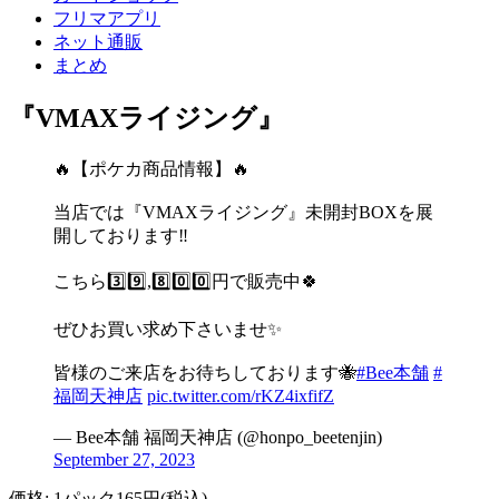
フリマアプリ
ネット通販
まとめ
『
VMAXライジング
』
🔥【ポケカ商品情報】🔥
当店では『VMAXライジング』未開封BOXを展
開しております‼️
こちら3️⃣9️⃣,8️⃣0️⃣0️⃣円で販売中🍀
ぜひお買い求め下さいませ✨️
皆様のご来店をお待ちしております🐝
#Bee本舗
#
福岡天神店
pic.twitter.com/rKZ4ixfifZ
— Bee本舗 福岡天神店 (@honpo_beetenjin)
September 27, 2023
価格: 1パック165円(税込)