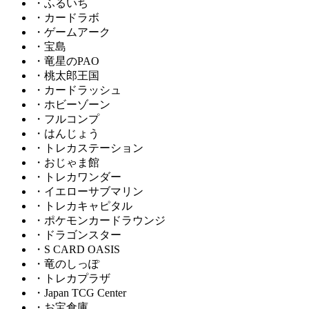
・ふるいち
・カードラボ
・ゲームアーク
・宝島
・竜星のPAO
・桃太郎王国
・カードラッシュ
・ホビーゾーン
・フルコンプ
・はんじょう
・トレカステーション
・おじゃま館
・トレカワンダー
・イエローサブマリン
・トレカキャピタル
・ポケモンカードラウンジ
・ドラゴンスター
・S CARD OASIS
・竜のしっぽ
・トレカプラザ
・Japan TCG Center
・お宝倉庫