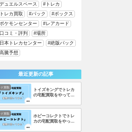
デュエルスペース
トレカ
トレカ買取
パック
ボックス
ポケモンセンター
レアカード
口コミ・評判
場所
日本トレカセンター
絶版パック
高騰予想
最近更新の記事
ード買取
トイズキングでトレカ
の宅配買取をやってみ
た！口コミ・評判まで
徹底調査！
ード買取
ホビーコレクトでトレ
カの宅配買取をやって
みた！口コミ・評判ま
で徹底調査！