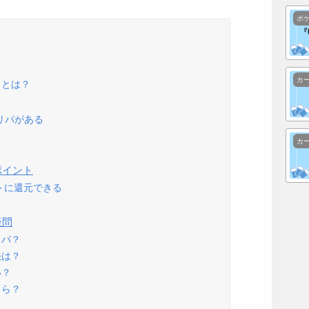
ポ
カ
ドとは？
リパがある
カ
ポイント
トに還元できる
疑問
リパ？
法は？
い？
くら？