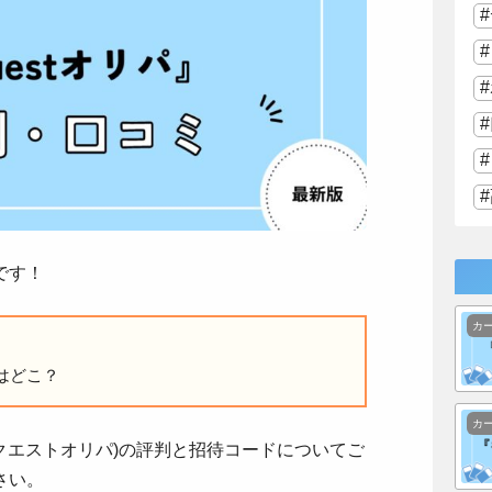
です！
カ
ドはどこ？
カ
パ(クエストオリパ)の評判と招待コードについてご
さい。