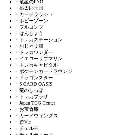
・竜星のPAO
・桃太郎王国
・カードラッシュ
・ホビーゾーン
・フルコンプ
・はんじょう
・トレカステーション
・おじゃま館
・トレカワンダー
・イエローサブマリン
・トレカキャピタル
・ポケモンカードラウンジ
・ドラゴンスター
・S CARD OASIS
・竜のしっぽ
・トレカプラザ
・Japan TCG Center
・お宝倉庫
・カードウィングス
・遊Vic
・チェルモ
・チェルモサード