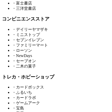
・富士書店
・三洋堂書店
コンビニエンスストア
・デイリーヤマザキ
・ミニストップ
・セブンイレブン
・ファミリーマート
・ローソン
・NewDays
・セーブオン
・二木の菓子
トレカ・ホビーショップ
・カードボックス
・ふるいち
・カードラボ
・ゲームアーク
・宝島