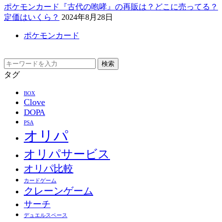
ポケモンカード『古代の咆哮』の再販は？どこに売ってる？
定価はいくら？
2024年8月28日
ポケモンカード
検索
タグ
BOX
Clove
DOPA
PSA
オリパ
オリパサービス
オリパ比較
カードゲーム
クレーンゲーム
サーチ
デュエルスペース