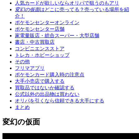
人気カードが欲しいならオリパで狙うのもアリ
変幻の仮面
はどこに売ってる？売っている場所を紹
介！
ポケモンセンターオンライン
ポケモンセンター店舗
家電量販店・総合スーパー・大型店舗
書店・中古買取店
コンビニエンスストア
トレカ・ホビーショップ
その他
フリマアプリ
ポケモンカード購入時の注意点
大手小売店で購入する
買取品ではないか確認する
公式以外の出品物は買わない
オリパを引くなら信頼できる大手にする
まとめ
変幻の仮面