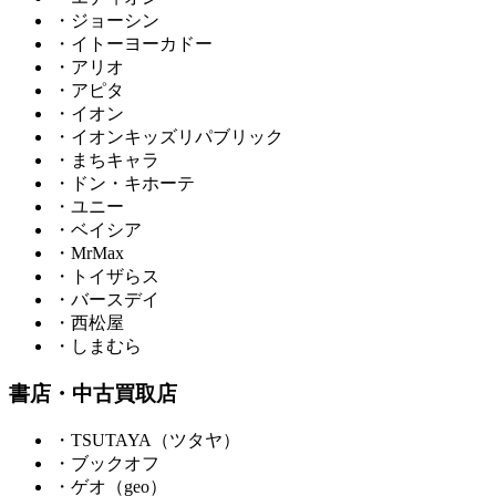
・ジョーシン
・イトーヨーカドー
・アリオ
・アピタ
・イオン
・イオンキッズリパブリック
・まちキャラ
・ドン・キホーテ
・ユニー
・ベイシア
・MrMax
・トイザらス
・バースデイ
・西松屋
・しまむら
書店・中古買取店
・TSUTAYA（ツタヤ）
・ブックオフ
・ゲオ（geo）