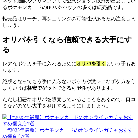
ネット通販やフリマアプリで公式ショップ以外が出品してい
るポケモンカードのBOXやパックの多くは転売品です。
転売品はサーチ、再シュリンクの可能性があるため注意しま
しょう。
オリパを引くなら信頼できる大手にす
る
レアなポケカを手に入れるために
オリパを引く
という手もあ
ります。
絶版となってもう手に入らないポケカや激レアなポケカをう
まくいけば
格安でゲット
できる可能性があります。
ただし粗悪なオリパを販売しているところもあるので、口コ
ミなどの多い
大手
を利用するようにしましょう。
【#2025年最新】ポケモンカードのオンラインガチャおすす
め優良店7選！