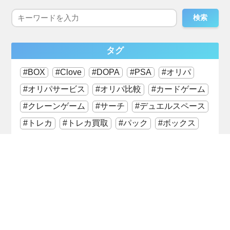
検索
タグ
BOX
Clove
DOPA
PSA
オリパ
オリパサービス
オリパ比較
カードゲーム
クレーンゲーム
サーチ
デュエルスペース
トレカ
トレカ買取
パック
ボックス
ポケモンセンター
レアカード
口コミ・評判
場所
日本トレカセンター
絶版パック
高騰予想
最近更新の記事