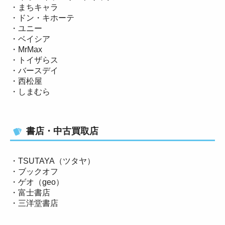
・まちキャラ
・ドン・キホーテ
・ユニー
・ベイシア
・MrMax
・トイザらス
・バースデイ
・西松屋
・しまむら
書店・中古買取店
・TSUTAYA（ツタヤ）
・ブックオフ
・ゲオ（geo）
・富士書店
・三洋堂書店