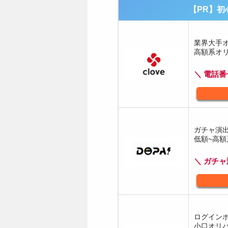
【PR】初
業界大手
高額系オ
＼ 電話番
ガチャ演
低額~高
＼ ガチ
ログイン
小口オリ