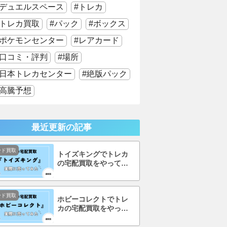
デュエルスペース
トレカ
トレカ買取
パック
ボックス
ポケモンセンター
レアカード
口コミ・評判
場所
日本トレカセンター
絶版パック
高騰予想
最近更新の記事
ード買取
トイズキングでトレカ
の宅配買取をやってみ
た！口コミ・評判まで
徹底調査！
ード買取
ホビーコレクトでトレ
カの宅配買取をやって
みた！口コミ・評判ま
で徹底調査！