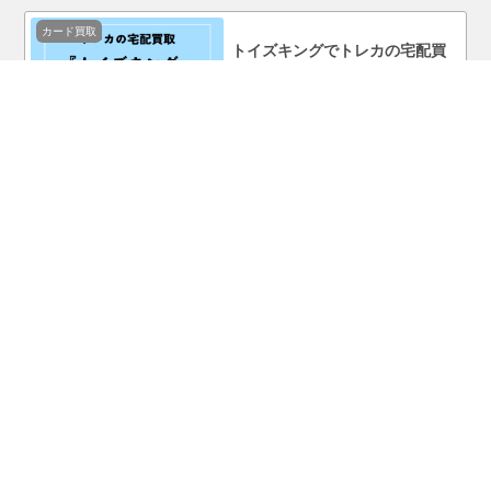
カード買取
トイズキングでトレカの宅配買
取をやってみた！口コミ・評判
まで徹底調査！
カード買取
ホビーコレクトでトレカの宅配
買取をやってみた！口コミ・評
判まで徹底調査！
ポケモンカード
ポケモンカード『MEGAドリー
ムex』を売ってる場所はどこ？
コンビニで買える？
カード買取
TUTAYAのトレカ買取は安い？
実際に売ってみて口コミ・評判
まで徹底調査！
カード買取
マンガ倉庫のポケカ買取は安