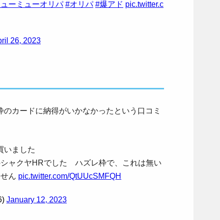
ミューミューオリパ
#オリパ
#爆アド
pic.twitter.c
ril 26, 2023
枠のカードに納得がいかなかったという口コミ
買いました
のシャクヤHRでした ハズレ枠で、これは無い
ません
pic.twitter.com/QtUUcSMFQH
6)
January 12, 2023