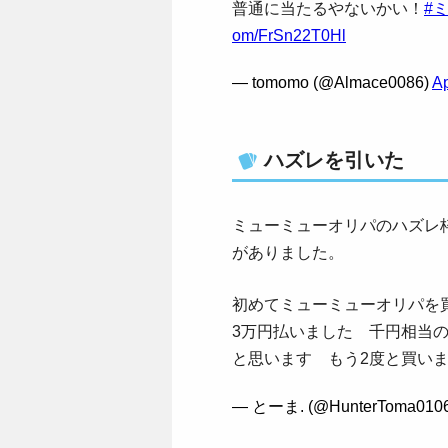
普通に当たるやないかい！
#
om/FrSn22T0Hl
— tomomo (@Almace0086)
Ap
ハズレを引いた
ミューミューオリパのハズレ
がありました。
初めてミューミューオリパを
3万円払いました 千円相当
と思います もう2度と買い
— とーま. (@HunterToma010