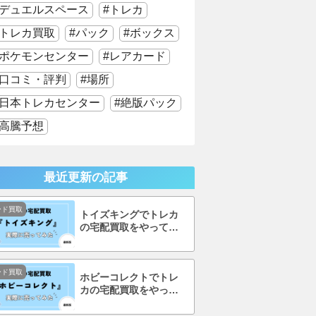
デュエルスペース
トレカ
トレカ買取
パック
ボックス
ポケモンセンター
レアカード
口コミ・評判
場所
日本トレカセンター
絶版パック
高騰予想
最近更新の記事
ード買取
トイズキングでトレカ
の宅配買取をやってみ
た！口コミ・評判まで
徹底調査！
ード買取
ホビーコレクトでトレ
カの宅配買取をやって
みた！口コミ・評判ま
で徹底調査！