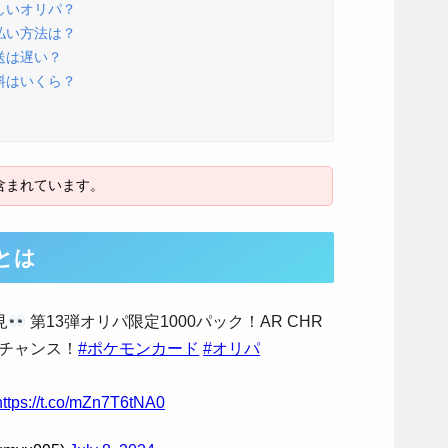
しいオリパ？
払い方法は？
送は遅い？
料はいくら？
とは
見
第13弾オリパ限定1000パック！AR CHR
チャンス！
#ポケモンカード
#オリパ
https://t.co/mZn7T6tNA0