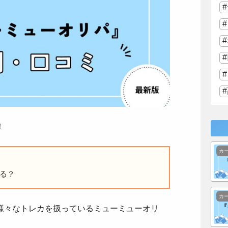
！
カ
る？
カ
様々なトレカを扱っているミューミューオリ