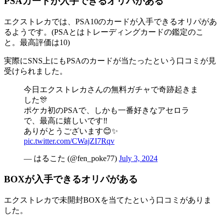
PSAカードが入手できるオリパがある
エクストレカでは、PSA10のカードが入手できるオリパがあ
るようです。(PSAとはトレーディングカードの鑑定のこ
と。最高評価は10)
実際にSNS上にもPSAのカードが当たったという口コミが見
受けられました。
今日エクストレカさんの無料ガチャで奇跡起きま
した🎊
ポケカ初のPSAで、しかも一番好きなアセロラ
で、最高に嬉しいです‼️
ありがとうございます😊✨
pic.twitter.com/CWajZI7Rqv
— はるこた (@fen_poke77)
July 3, 2024
BOXが入手できるオリパがある
エクストレカで未開封BOXを当てたという口コミがありま
した。