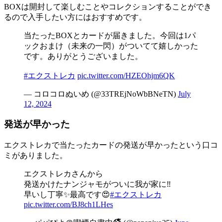
BOXは開封して楽しむことやコレクションすることができ
るので入手したい方にはおすすめです。
当たったBOXとカードが届きました。今回は1パ
ックおまけ（未来の一閃）がついてて嬉しかった
です。ありがとうございました。
#エクストレカ
pic.twitter.com/HZEOhjm6QK
— コロコロぬいめ (@33TREjNoWbBNeTN)
July
12, 2024
発送が早かった
エクストレカで当たったカードの発送が早かったという口コ
ミがありました。
エクストレカさんから
発送かけたナンジャモがついに我が家に‼️
早いし丁寧✨最高です😍
#エクストレカ
pic.twitter.com/BJ8ch1LHes