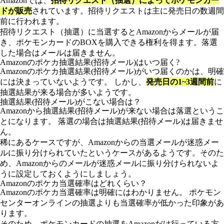
Amazonでは、
招待リクエスト（抽選）によってポケモンカー
ドが販売
されています。招待リクエストは主に発売日の数週間
前に行われます。
招待リクエスト（抽選）に当選するとAmazonからメールが届
き、ポケモンカードのBOXを購入できる権利を得ます。落選
した場合はメールは届きません。
Amazonのポケカ抽選結果(招待メール)はいつ届く?
Amazonのポケカ抽選結果(招待メール)がいつ届くのかは、明確
には決まっていないようです。 しかし、
発売日の1~3週間前
に
抽選結果が来る場合が多いようです。
抽選結果(招待メール)がこない場合は？
Amazonから抽選結果(招待メール)が来ない場合は落選というこ
とになります。 落選の場合は抽選結果(招待メール)は届きませ
ん。
稀にあるケースですが、Amazonからの当選メールが迷惑メー
ルに振り分けられていたというケースがあるようです。そのた
め、Amazonからのメールが迷惑メールに振り分けられないよ
うに設定しておくようにしましょう。
Amazonのポケカ当選確率はどれくらい？
Amazonのポケカ当選確率は明確にはわかりません。 ポケモン
センターオンラインの抽選よりも当選確率が低かった印象があ
ります。
そのため、ポケモンカードの抽選をAmazonだけ行っている方