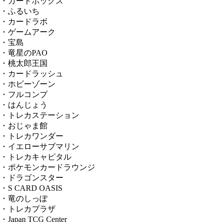
・カードボックス
・ふるいち
・カードラボ
・ゲームアーク
・宝島
・竜星のPAO
・桃太郎王国
・カードラッシュ
・ホビーゾーン
・フルコンプ
・はんじょう
・トレカステーション
・おじゃま館
・トレカワンダー
・イエローサブマリン
・トレカキャピタル
・ポケモンカードラウンジ
・ドラゴンスター
・S CARD OASIS
・竜のしっぽ
・トレカプラザ
・Japan TCG Center