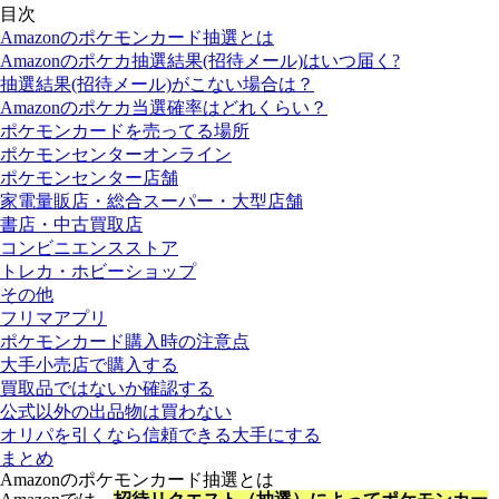
目次
Amazonのポケモンカード抽選とは
Amazonのポケカ抽選結果(招待メール)はいつ届く?
抽選結果(招待メール)がこない場合は？
Amazonのポケカ当選確率はどれくらい？
ポケモンカードを売ってる場所
ポケモンセンターオンライン
ポケモンセンター店舗
家電量販店・総合スーパー・大型店舗
書店・中古買取店
コンビニエンスストア
トレカ・ホビーショップ
その他
フリマアプリ
ポケモンカード購入時の注意点
大手小売店で購入する
買取品ではないか確認する
公式以外の出品物は買わない
オリパを引くなら信頼できる大手にする
まとめ
Amazonのポケモンカード抽選とは