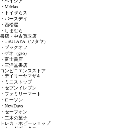
・ベイシア
・MrMax
・トイザらス
・バースデイ
・西松屋
・しまむら
書店・中古買取店
・TSUTAYA（ツタヤ）
・ブックオフ
・ゲオ（geo）
・富士書店
・三洋堂書店
コンビニエンスストア
・デイリーヤマザキ
・ミニストップ
・セブンイレブン
・ファミリーマート
・ローソン
・NewDays
・セーブオン
・二木の菓子
トレカ・ホビーショップ