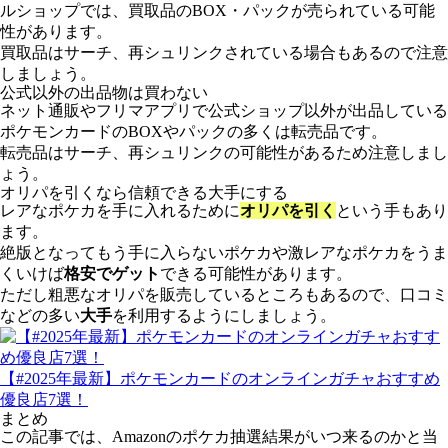
ルショップでは、買取品のBOX・パックが売られている可能
性があります。
買取品はサーチ、再シュリンクされている場合もあるので注意
しましょう。
公式以外の出品物は買わない
ネット通販やフリマアプリで公式ショップ以外が出品している
ポケモンカードのBOXやパックの多くは転売品です。
転売品はサーチ、再シュリンクの可能性があるため注意しまし
ょう。
オリパを引くなら信頼できる大手にする
レアなポケカを手に入れるために
オリパを引く
という手もあり
ます。
絶版となってもう手に入らないポケカや激レアなポケカをうま
くいけば
格安でゲット
できる可能性があります。
ただし粗悪なオリパを販売しているところもあるので、口コミ
などの多い
大手
を利用するようにしましょう。
【#2025年最新】ポケモンカードのオンラインガチャおすすめ
優良店7選！
まとめ
この記事では、Amazonのポケカ抽選結果がいつ来るのかと当