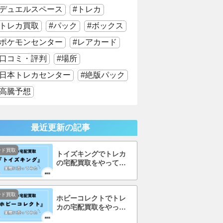
デュエルスペース
トレカ
トレカ買取
パック
ボックス
ポケモンセンター
レアカード
口コミ・評判
場所
日本トレカセンター
絶版パック
高騰予想
最近更新の記事
ード買取
トイズキングでトレカ
の宅配買取をやってみ
た！口コミ・評判まで
徹底調査！
ード買取
ホビーコレクトでトレ
カの宅配買取をやって
みた！口コミ・評判ま