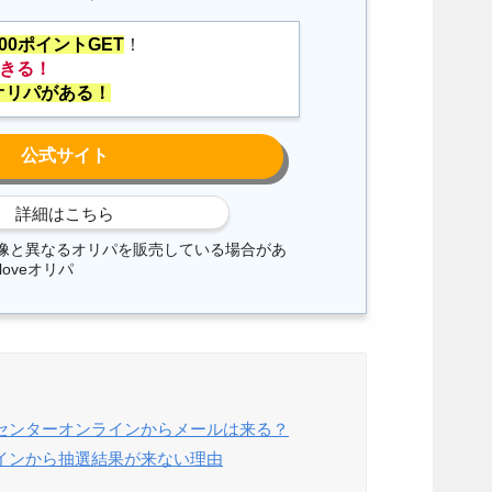
500ポイントGET
！
できる！
オリパがある！
像と異なるオリパを販売している場合があ
loveオリパ
センターオンラインからメールは来る？
インから抽選結果が来ない理由