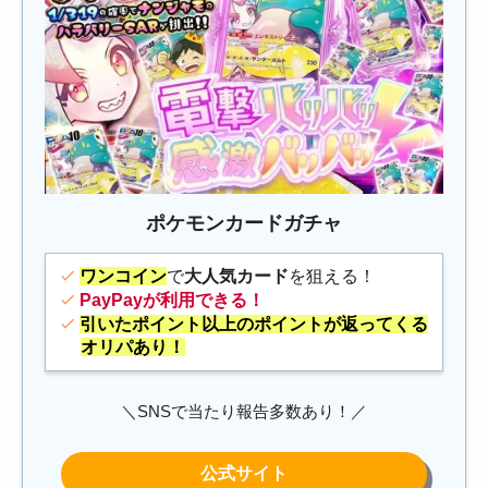
ポケモンカードガチャ
ワンコイン
で
大人気カード
を狙える！
PayPayが利用できる！
引いたポイント以上のポイントが返ってくる
オリパあり！
＼SNSで当たり報告多数あり！／