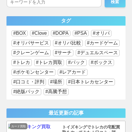
検索
タグ
BOX
Clove
DOPA
PSA
オリパ
オリパサービス
オリパ比較
カードゲーム
クレーンゲーム
サーチ
デュエルスペース
トレカ
トレカ買取
パック
ボックス
ポケモンセンター
レアカード
口コミ・評判
場所
日本トレカセンター
絶版パック
高騰予想
最近更新の記事
カード買取
トイズキングでトレカの宅配買