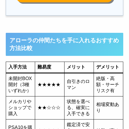
アローラの仲間たちを手に入れるおすすめ
方法比較
入手方法
難易度
メリット
デメリット
未開封BOX
絶版・高
自引きのロ
開封（3種
★★★★★
額・サーチ
マン
いずれか）
リスク有
メルカリや
状態を選べ
相場変動あ
ショップで
★★☆☆☆
る、確実に
り
購入
入手できる
鑑定済で安
PSA10を購