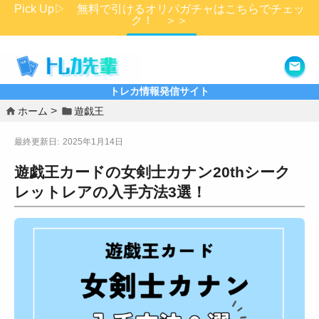
Pick Up▷ 無料で引けるオリパガチャはこちらでチェッ
ク！ ＞＞
詳細はこちら
トレカ情報発信サイト
ホーム
遊戯王
2025年1月14日
遊戯王カードの女剣士カナン20thシーク
レットレアの入手方法3選！