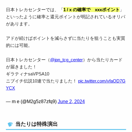
日本トレカセンターでは、「
1 / x の確率で xxxポイント
」
といったように確率と還元ポイントが明記されているオリパ
があります。
アドが続けばポイントを減らさずに当たりを狙うことも実質
的には可能。
日本トレカセンター（
@jpn_tcg_center
）から当たりカード
が届きました！
ギラティナsaVPSA10
ニブイチ伝説10連で当たりました！
pic.twitter.com/vfaOD7G
YCX
— m e (@M2g5z87zfq9)
June 2, 2024
当たりは特殊演出