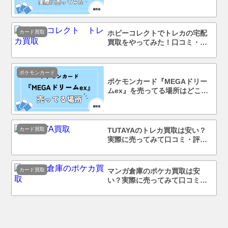
まで徹底調査！
カード買取
ホビーコレクトでトレカの宅配
買取をやってみた！口コミ・評
判まで徹底調査！
ポケモンカード
ポケモンカード『MEGAドリー
ムex』を売ってる場所はどこ？
コンビニで買える？
カード買取
TUTAYAのトレカ買取は安い？
実際に売ってみて口コミ・評判
まで徹底調査！
カード買取
マンガ倉庫のポケカ買取は安
い？実際に売ってみて口コミ・
評判まで徹底調査！