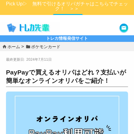
Pick Up▷ 無料で引けるオリパガチャはこちらでチェッ
ク！ ＞＞
詳細はこちら
トレカ情報発信サイト
ホーム
ポケモンカード
2024年7月11日
PayPayで買えるオリパはどれ？支払いが
簡単なオンラインオリパをご紹介！