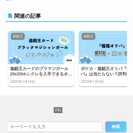
関連の記事
遊戯王
遊戯王
遊戯王カードのブラマジガール
ポケカ・遊戯王オリパ『福
20t/25thシクレを入手できるオリ
パ』は当たらない？評判や
パ3選！
をご紹介！
2025年1月14日
2024年7月3日
検索