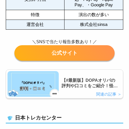
Pay、・Google Pay
特徴
演出の数が多い
運営会社
株式会社sinsa
＼SNSで当たり報告多数あり！／
【#最新版】DOPAオリパの
評判や口コミをご紹介！怪し
いオリパ？実態とは？！
日本トレカセンター