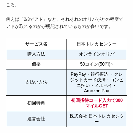
ころ。
例えば「2/3でアド」など、それぞれのオリパがどの程度で
アドが取れるのかが明記されているものが多いです。
サービス名
日本トレカセンター
購入方法
オンラインオリパ
価格
50コイン(50円)~
PayPay・銀行振込 ・クレ
ジットカード決済・コンビ
支払い方法
ニ払い・メルペイ・
Amazon Pay
初回招待コード入力で300
初回特典
マイルGET
株式会社 日本トレカセンタ
運営会社
ー