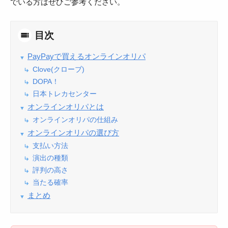
でいる方はぜひご参考ください。
目次
PayPayで買えるオンラインオリパ
Clove(クローブ)
DOPA！
日本トレカセンター
オンラインオリパとは
オンラインオリパの仕組み
オンラインオリパの選び方
支払い方法
演出の種類
評判の高さ
当たる確率
まとめ