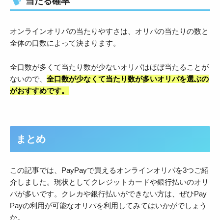
当たる確率
オンラインオリパの当たりやすさは、オリパの当たりの数と
全体の口数によって決まります。
全口数が多くて当たり数が少ないオリパはほぼ当たることが
ないので、
全口数が少なくて当たり数が多いオリパを選ぶの
がおすすめです。
まとめ
この記事では、PayPayで買えるオンラインオリパを3つご紹
介しました。現状としてクレジットカードや銀行払いのオリ
パが多いです。クレカや銀行払いができない方は、ぜひPay
Payの利用が可能なオリパを利用してみてはいかがでしょう
か。