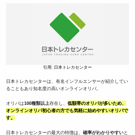
引用: 日本トレカセンター
日本トレカセンターは、有名インフルエンサーが紹介してい
ることもあり知名度の高いオンラインオリパ。
オリパは
100種類以上
存在し、
低額帯のオリパが多いため、
オンラインオリパ初心者の方でも気軽に始めやすいオリパで
す。
日本トレカセンターの最大の特徴は、
確率がわかりやすい
と