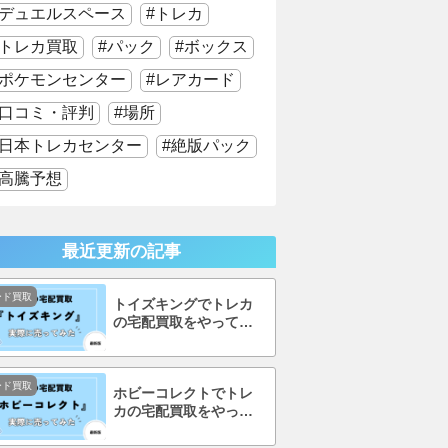
デュエルスペース
トレカ
トレカ買取
パック
ボックス
ポケモンセンター
レアカード
口コミ・評判
場所
日本トレカセンター
絶版パック
高騰予想
最近更新の記事
ード買取
トイズキングでトレカ
の宅配買取をやってみ
た！口コミ・評判まで
徹底調査！
ード買取
ホビーコレクトでトレ
カの宅配買取をやって
みた！口コミ・評判ま
で徹底調査！