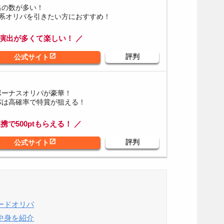
出の数が多い！
額系オリパを引きたい方におすすめ！
ャ演出が多くて楽しい！ ／
ボーナスオリパが豪華！
パは高確率で特賞が狙える！
連携で500ptもらえる！ ／
ードオリパ
中身を紹介