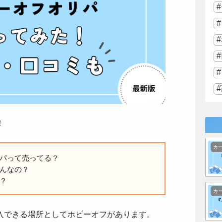
！
カ
パって売ってる？
んなの？
？
カ
入できる場所としてホビーオフがあります。