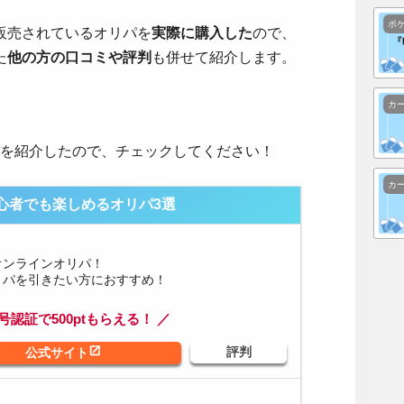
ポ
販売されているオリパを
実際に購入した
ので、
た
他の方の口コミや評判
も併せて紹介します。
カ
パを紹介したので、チェックしてください！
カ
心者でも楽しめるオリパ3選
オンラインオリパ！
リパを引きたい方におすすめ！
号認証で500ptもらえる！ ／