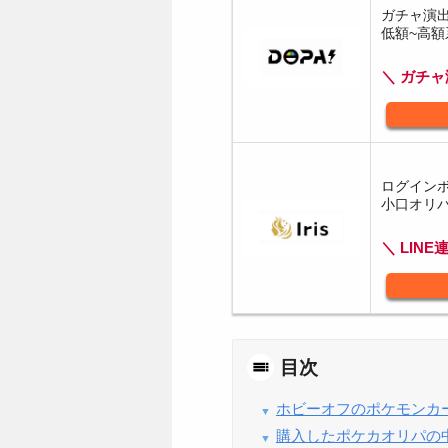
ガチャ演
低額~高
＼ ガチ
ログイン
小口オリ
＼ LINE
目次
ホビーオフのポケモンカ
購入したポケカオリパの