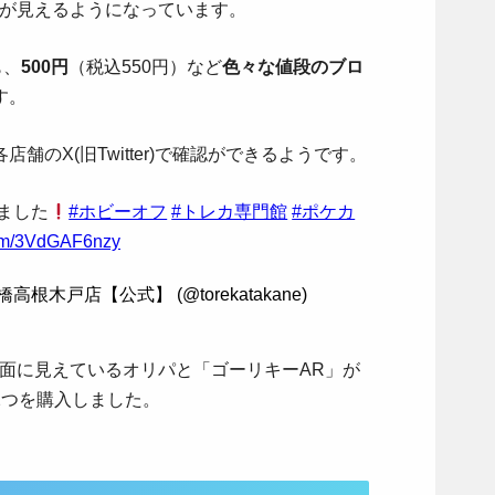
ドが見えるようになっています。
も、
500円
（税込550円）など
色々な値段のブロ
す。
舗のX(旧Twitter)で確認ができるようです。
しました
#ホビーオフ
#トレカ専門館
#ポケカ
.com/3VdGAF6nzy
木戸店【公式】 (@torekatakane)
表面に見えているオリパと「ゴーリキーAR」が
2つを購入しました。