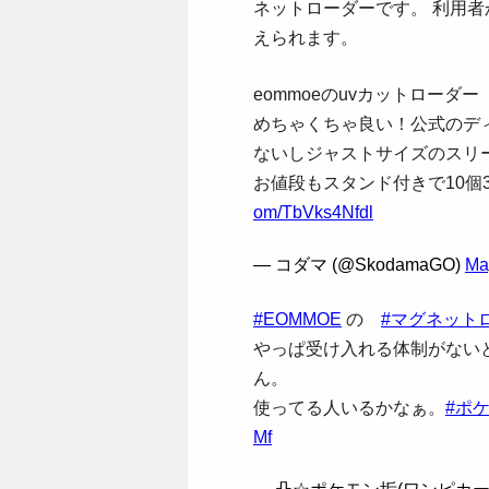
ネットローダーです。 利用
えられます。
eommoeのuvカットローダー
めちゃくちゃ良い！公式のデ
ないしジャストサイズのスリ
お値段もスタンド付きで10個3
om/TbVks4Nfdl
— コダマ (@SkodamaGO)
Ma
#EOMMOE
の
#マグネット
やっぱ受け入れる体制がない
ん。
使ってる人いるかなぁ。
#ポ
Mf