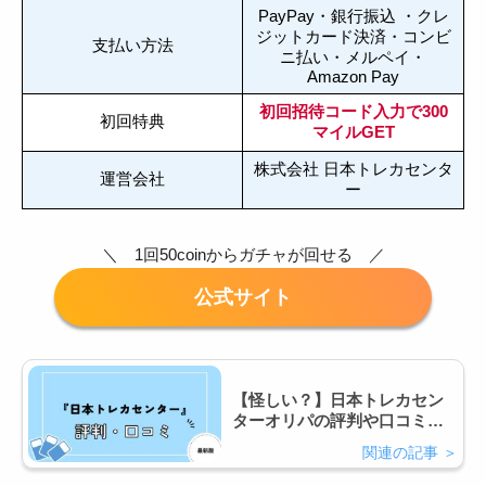
PayPay・銀行振込 ・クレ
ジットカード決済・コンビ
支払い方法
ニ払い・メルペイ・
Amazon Pay
初回招待コード入力で300
初回特典
マイルGET
株式会社 日本トレカセンタ
運営会社
ー
＼ 1回50coinからガチャが回せる ／
【怪しい？】日本トレカセン
ターオリパの評判や口コミ！
当たりは入ってる？