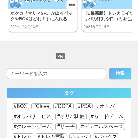
ポケカ『マリィSR』が出るパッ
【#最新版】トレカライザ
クやBOXはどれ？手に入れる方
リパの評判や口コミをご紹
法を知りたい
しいオリパではない？
2024年12月23日
2024年7月14日
検索
タグ
BOX
Clove
DOPA
PSA
オリパ
オリパサービス
オリパ比較
カードゲーム
クレーンゲーム
サーチ
デュエルスペース
トレカ
トレカ買取
パック
ボックス