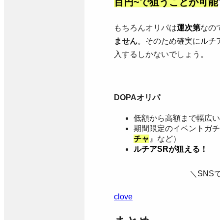
百円~で狙うことが可能
もちろんオリパは
運次第
なの
ません
。そのため確実にルチ
入するしかないでしょう。
DOPAオリパ
低額から高額まで幅広い
期間限定のイベントガチ
チャ
』など）
ルチアSRが狙える！
＼SNS
clove