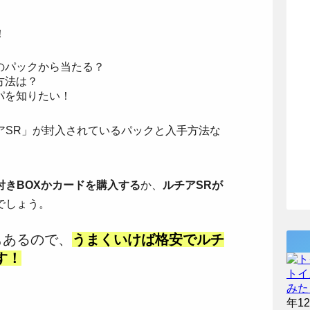
！
のパックから当たる？
方法は？
パを知りたい！
アSR」が封入されているパックと入手方法な
付きBOXかカードを購入する
か、
ルチアSRが
でしょう。
もあるので、
うまくいけば格安でルチ
す！
トイ
みた
年1