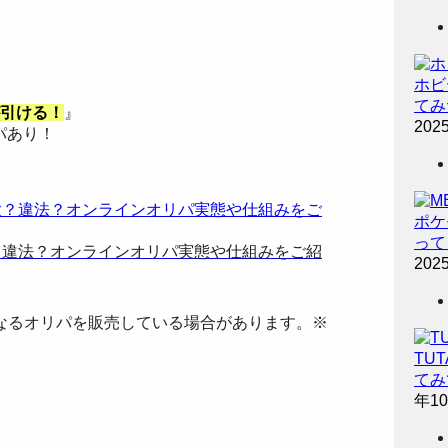
ホビ
てみ
引ける！
』
202
パあり！
ポケ
って
欺？違法？オンラインオリパ実態や仕組みをご紹
202
なるオリパを販売している場合があります。※
TU
てみ
年1