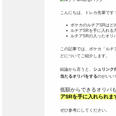
こんにちは、トレカ先輩です
ポケカのルチアSRはど
ルチアSRを手に入れる
ルチアSRの入ったオリ
この記事では、ポケカ「ルチ
どについてご紹介します。
結論から言うと、
シュリンク
当たるオリパをする
のがいい
低額からできるオリパ
アSR
を手に入れられま
ぜひ参考にしてください。