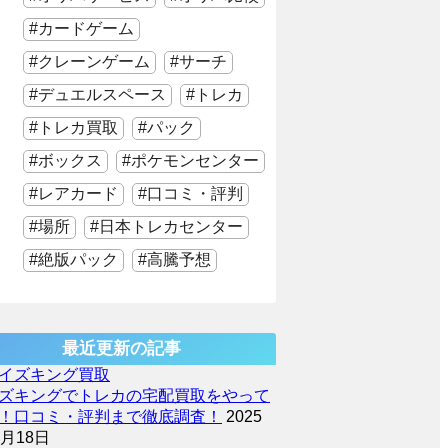
カードゲーム
クレーンゲーム
サーチ
デュエルスペース
トレカ
トレカ買取
パック
ボックス
ポケモンセンター
レアカード
口コミ・評判
場所
日本トレカセンター
絶版パック
高騰予想
最近更新の記事
ズキングでトレカの宅配買取をやって
！口コミ・評判まで徹底調査！
2025
2月18日