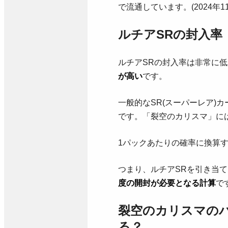
で流通しています。(2024年1
ルチアSRの封入率
ルチアSRの封入率は非常に
が高い
です。
一般的なSR(スーパーレア)カ
です。「裂空のカリスマ」には
1パックあたりの確率に換算す
つまり、ルチアSRを引き当
度の開封が必要となる計算
で
裂空のカリスマの
る？