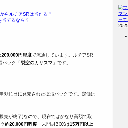
マン
からルチアSRは当たる？
って
を当てるなら？
202
は
200,000円程度
で流通しています。ルチアSR
張パック「
裂空のカリスマ
」です。
8年6月1日に発売された拡張パックです。定価は
販売が終了)なので、現在ではかなり高額で取
ック
約20,000円程度
、未開封BOXは
15万円以上