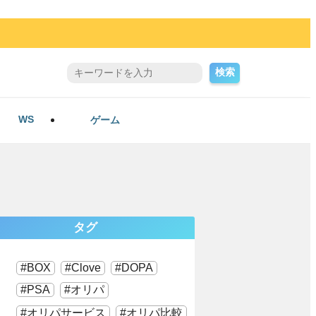
検索
WS
ゲーム
タグ
BOX
Clove
DOPA
PSA
オリパ
オリパサービス
オリパ比較