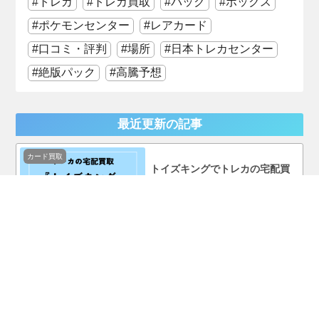
トレカ
トレカ買取
パック
ボックス
ポケモンセンター
レアカード
口コミ・評判
場所
日本トレカセンター
絶版パック
高騰予想
最近更新の記事
カード買取
トイズキングでトレカの宅配買
取をやってみた！口コミ・評判
まで徹底調査！
カード買取
ホビーコレクトでトレカの宅配
買取をやってみた！口コミ・評
判まで徹底調査！
ポケモンカード
ポケモンカード『MEGAドリー
ムex』を売ってる場所はどこ？