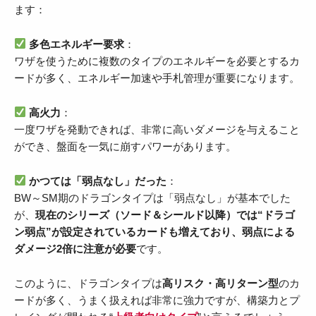
ます：
多色エネルギー要求
：
ワザを使うために複数のタイプのエネルギーを必要とするカ
ードが多く、エネルギー加速や手札管理が重要になります。
高火力
：
一度ワザを発動できれば、非常に高いダメージを与えること
ができ、盤面を一気に崩すパワーがあります。
かつては「弱点なし」だった
：
BW～SM期のドラゴンタイプは「弱点なし」が基本でした
が、
現在のシリーズ（ソード＆シールド以降）では“ドラゴ
ン弱点”が設定されているカードも増えており、弱点による
ダメージ2倍に注意が必要
です。
このように、ドラゴンタイプは
高リスク・高リターン型
のカ
ードが多く、うまく扱えれば非常に強力ですが、構築力とプ