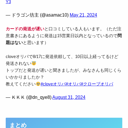
Y3
— ドラゴン坊主 (@asamac10)
May 21, 2024
カードの発送が遅い
と口コミしている人もいます。（ただ注
意書きにあるように発送は15営業日以内となっているので
問
題はない
と思います）
cloveオリパで8/17に発送依頼して、10日以上経ってるけど
発送されない
トップだと発送が遅いと聞きましたが、みなさんも同じくら
いかかりましたか？
教えてください
#cloveオリパ
#オリパ
#クローブオリパ
— ＫＫＫ (@dn_qye8)
August 31, 2024
まとめ