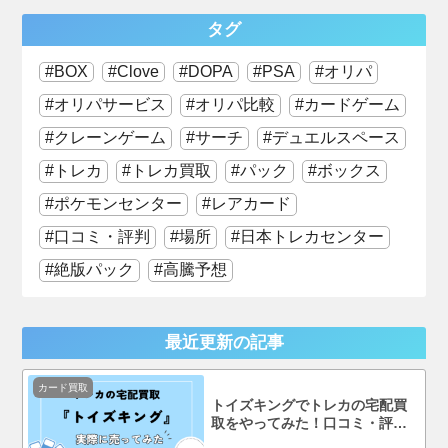
タグ
BOX
Clove
DOPA
PSA
オリパ
オリパサービス
オリパ比較
カードゲーム
クレーンゲーム
サーチ
デュエルスペース
トレカ
トレカ買取
パック
ボックス
ポケモンセンター
レアカード
口コミ・評判
場所
日本トレカセンター
絶版パック
高騰予想
最近更新の記事
カード買取
トイズキングでトレカの宅配買
取をやってみた！口コミ・評判
まで徹底調査！