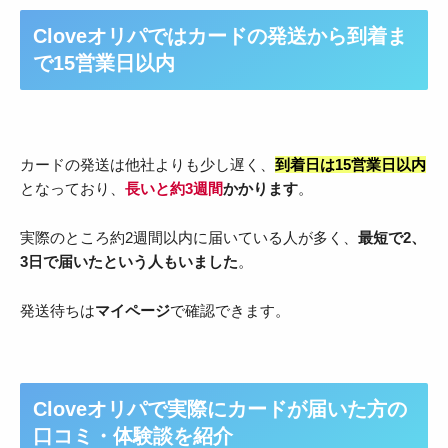
Cloveオリパではカードの発送から到着ま
で15営業日以内
カードの発送は他社よりも少し遅く、
到着日は15営業日以内
となっており、
長いと約3週間
かかります
。
実際のところ約2週間以内に届いている人が多く、
最短で2、
3日で届いたという人もいました
。
発送待ちは
マイページ
で確認できます。
Cloveオリパで実際にカードが届いた方の
口コミ・体験談を紹介