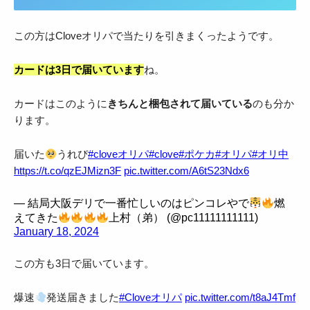
この方はCloveオリパで当たりを引きまくったようです。
カードは3日で届いています
ね。
カードはこのように
きちんと梱包されて届いている
のも分か
ります。
届いた
うれぴ
#cloveオリパ
#clove
#ポケカ
#オリパ
#オリ中
https://t.co/qzEJMizn3F
pic.twitter.com/A6tS23Ndx6
— 結局大阪デリで一番忙しいのはピンコレやで
燃
えてきた
上村（弟） (@pc11111111111)
January 18, 2024
この方も3日で届いています。
爆速
発送届きました
#Cloveオリパ
pic.twitter.com/t8aJ4Tmf