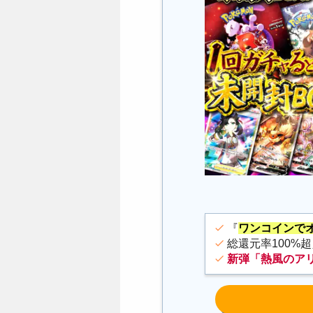
『
ワンコインで
総還元率100%
新弾「熱風のア