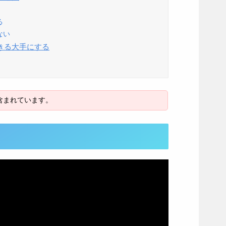
る
ない
きる大手にする