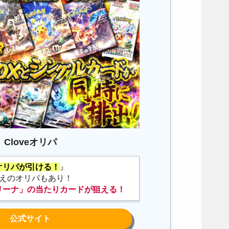
Cloveオリパ
オリパが引ける！
』
超えのオリパもあり！
リーナ」の当たりカードが狙える！