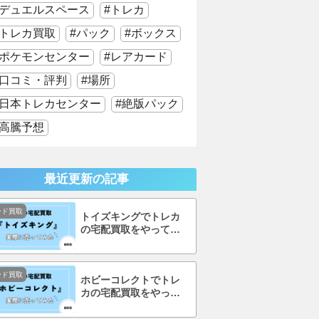
デュエルスペース
トレカ
トレカ買取
パック
ボックス
ポケモンセンター
レアカード
口コミ・評判
場所
日本トレカセンター
絶版パック
高騰予想
最近更新の記事
ード買取
トイズキングでトレカ
の宅配買取をやってみ
た！口コミ・評判まで
徹底調査！
ード買取
ホビーコレクトでトレ
カの宅配買取をやって
みた！口コミ・評判ま
で徹底調査！