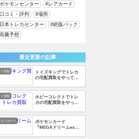
ポケモンセンター
レアカード
口コミ・評判
場所
日本トレカセンター
絶版パック
高騰予想
最近更新の記事
ード買取
トイズキングでトレカ
の宅配買取をやってみ
た！口コミ・評判まで
徹底調査！
ード買取
ホビーコレクトでトレ
カの宅配買取をやって
みた！口コミ・評判ま
で徹底調査！
ケモンカード
ポケモンカード
『MEGAドリームex』
を売ってる場所はど
こ？コンビニで買え