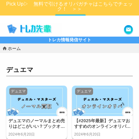
Pick Up▷ 無料で引けるオリパガチャはこちらでチェッ
ク！ ＞＞
詳細はこちら
トレカ情報発信サイト
ホーム
デュエマ
デュエマ
デュエマ
デュエマのノーマルまとめ売
【#2025年最新】デュエマお
りはどこがいい？ブックオフ
すすめのオンラインオリパ優
の買取価格とは？
良店2選！オリパ引くならど
2024年6月20日
2024年6月20日
れ？